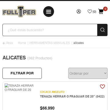
0
(0)
Atrás
Home
HERRAMIENTAS MANUALES
alicates
ALICATES
(362 Productos)
FILTRAR POR
COCACO ANGELITO
TENAZA HERRAR O FRAGUAR DE 20" (0422)
$
66.990