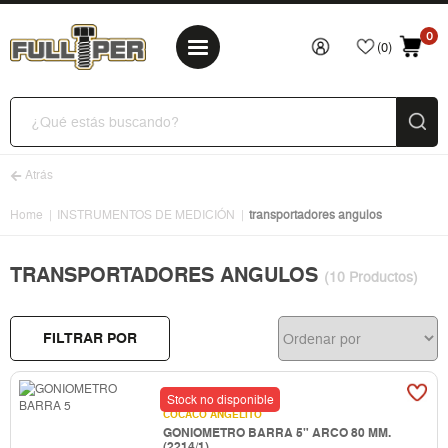
0
(0)
Atrás
Home
INSTRUMENTOS DE MEDICIÓN
transportadores angulos
TRANSPORTADORES ANGULOS
(10 Productos)
FILTRAR POR
Stock no disponible
COCACO ANGELITO
GONIOMETRO BARRA 5" ARCO 80 MM.
(2214/1)