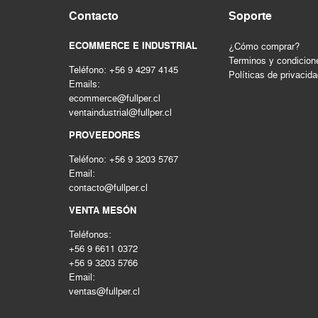
Contacto
Soporte
HERRAMIENTAS HIDRAULICAS
HERRAMIENTAS INALAMBRICAS
ECOMMERCE E INDUSTRIAL
¿Cómo comprar?
HERRAMIENTAS MANUALES
Terminos y condicion
Teléfono: +56 9 4297 4145
Herramientas mecanicas
Políticas de privacid
Emails:
HERRAMIENTAS NEUMATICAS
ecommerce@fullper.cl
Herramientas pintura
ventaindustrial@fullper.cl
Hogar & construccion
PROVEEDORES
Importado
Teléfono: +56 9 3203 5767
INSTRUMENTOS DE MEDICIÓN
Email:
LIMPIEZA INDUSTRIAL
contacto@fullper.cl
MAQUINAS DE SOLDAR Y CORTE
VENTA MESÓN
MATERIALES PARA JUNTAS
Teléfonos:
MOTORES - GENERADORES
+56 9 6611 0372
Nacional
+56 9 3203 5766
PERNOS Y FIJACIONES
Email:
ventas@fullper.cl
QUIMICOS - ADHESIVOS
Seguridad