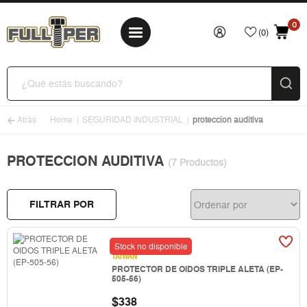
0
(0)
Atrás
Home
SEGURIDAD INDUSTRIAL
proteccion auditiva
PROTECCION AUDITIVA
(7 Productos)
FILTRAR POR
Stock no disponible
TAIWAN
PROTECTOR DE OIDOS TRIPLE ALETA (EP-
505-56)
$
338