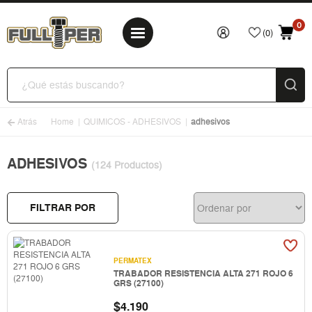
0
(0)
Atrás
Home
QUIMICOS - ADHESIVOS
adhesivos
ADHESIVOS
(124 Productos)
FILTRAR POR
PERMATEX
TRABADOR RESISTENCIA ALTA 271 ROJO 6
GRS (27100)
$
4.190