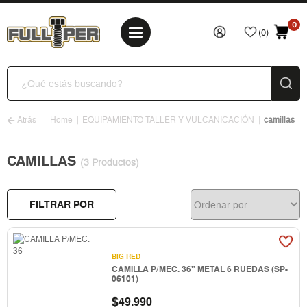
0
(0)
Atrás
Home
EQUIPAMIENTO TALLER Y VULCANICACIÓN
camillas
CAMILLAS
(3 Productos)
FILTRAR POR
BIG RED
CAMILLA P/MEC. 36" METAL 6 RUEDAS (SP-
06101)
$
49.990