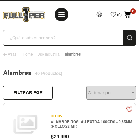
0
(0)
Atrás
Home
Uso industrial
alambres
Alambres
(49 Productos)
FILTRAR POR
DELIUS
ALAMBRE ROSLAU EXTRA 100GRS - 0,85MM
(ROLLO 22 MT)
$
24.990