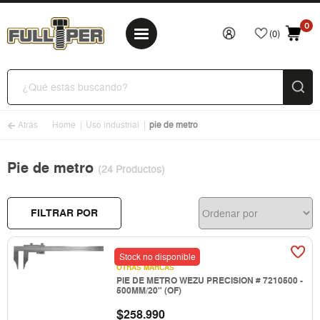
0
(0)
Atrás
Home
Uso industrial
pie de metro
Pie de metro
(24 Productos)
FILTRAR POR
Stock no disponible
OTRAS MARCAS
PIE DE METRO WEZU PRECISION # 7210500 -
500MM/20" (OF)
$
258.990