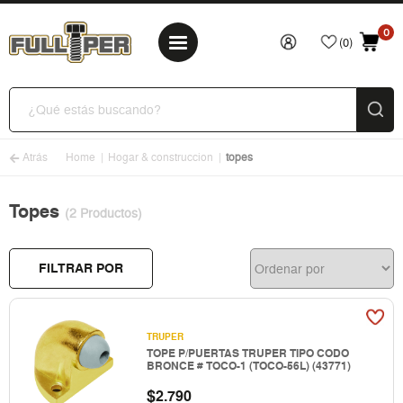
0
(0)
Atrás
Home
Hogar & construccion
topes
Topes
(2 Productos)
FILTRAR POR
TRUPER
TOPE P/PUERTAS TRUPER TIPO CODO
BRONCE # TOCO-1 (TOCO-56L) (43771)
$
2.790