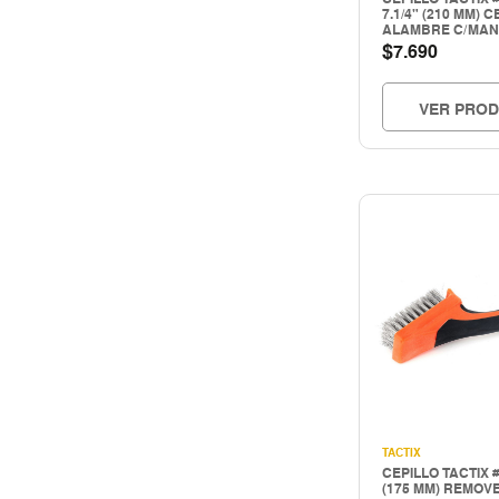
Storage
7.1/4" (210 MM) 
ALAMBRE C/MAN
TUBERIA E INSPECCION
$
7.690
Tuberias e inspección
Uso industrial
VER PRO
TACTIX
CEPILLO TACTIX #
(175 MM) REMOV