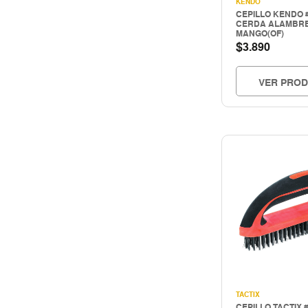
KENDO
HERRAMIENTAS INALAMBRICAS
CEPILLO KENDO #
CERDA ALAMBR
HERRAMIENTAS MANUALES
MANGO(OF)
$
3.890
Herramientas mecanicas
HERRAMIENTAS NEUMATICAS
Herramientas pintura
VER PRO
Hogar & construccion
Importado
INSTRUMENTOS DE MEDICIÓN
LIMPIEZA INDUSTRIAL
MAQUINAS DE SOLDAR Y CORTE
MATERIALES PARA JUNTAS
MOTORES - GENERADORES
Nacional
PERNOS Y FIJACIONES
QUIMICOS - ADHESIVOS
Seguridad
TACTIX
SEGURIDAD INDUSTRIAL
CEPILLO TACTIX 