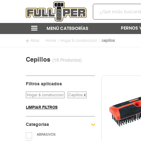
PERNOS 
MENÚ CATEGORÍAS
Atrás
Home
Hogar & construccion
cepillos
Cepillos
(18 Productos)
Filtros aplicados
Hogar & construccion
Cepillos
x
LIMPIAR FILTROS
Categorías
ABRASIVOS