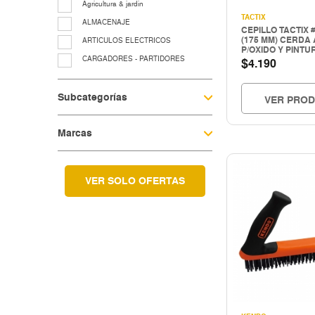
Agricultura & jardin
TACTIX
ALMACENAJE
CEPILLO TACTIX #
(175 MM) CERDA
ARTICULOS ELECTRICOS
P/OXIDO Y PINTU
CARGADORES - PARTIDORES
$
4.190
CERRAJERIA
Subcategorías
Cocina & menaje
VER PRO
COMPRESORES - EQUIPOS AIRE
Marcas
EQUIP. LUBRIC.-CONTROL FLUIDO
EQUIP.LEVANTE ELEV.Y TRASLACIO
EQUIPAMIENTO TALLER Y
VULCANICACIÓN
VER SOLO OFERTAS
equipos para grasa
Fitting galvanizado
HERRAMIENTAS A COMBUSTION
HERRAMIENTAS CORTE
Herramientas electricas
HERRAMIENTAS ELECTRICAS
HERRAMIENTAS HIDRAULICAS