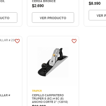
OX.
CERDA BRONCE
$
8.590
$
2.690
VER 
DUCTO
VER PRODUCTO
TRUPER
LLAR #
CEPILLO CARPINTERO
TRUPER 5 (5C) # 5C (5)
ANCHO CORTE 2" (12015)