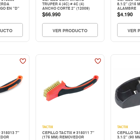
CERDA
TRUPER 4 (4C) # 4C (4)
8.1/2" (215
GO EN "D"
ANCHO CORTE 2" (12009)
ALAMBRE
$
$
66.990
4.190
DUCTO
VER PRODUCTO
VER 
TACTIX
TACTIX
 315013 7"
CEPILLO TACTIX # 315011 7"
CEPILLO TAC
EDOR
(175 MM) REMOVEDOR
3.1/2" (90 M