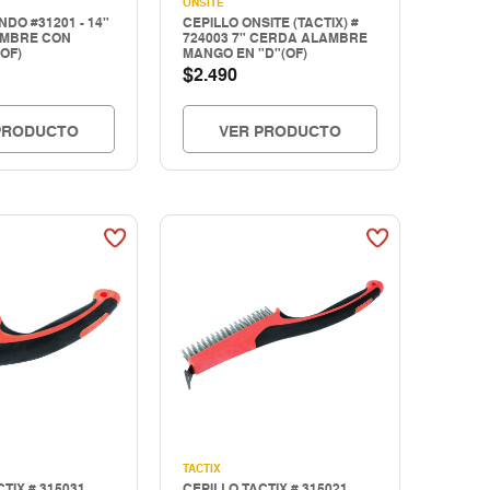
ONSITE
NDO #31201 - 14"
CEPILLO ONSITE (TACTIX) #
AMBRE CON
724003 7" CERDA ALAMBRE
OF)
MANGO EN "D"(OF)
$
2.490
PRODUCTO
VER PRODUCTO
TACTIX
TIX # 315031
CEPILLO TACTIX # 315021