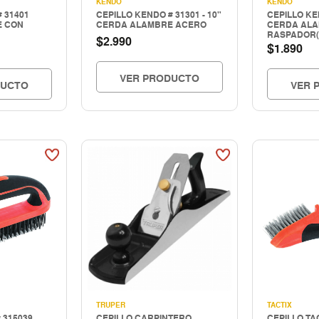
KENDO
KENDO
 31401
CEPILLO KENDO # 31301 - 10"
CEPILLO KE
E CON
CERDA ALAMBRE ACERO
CERDA AL
RASPADOR(
$
2.990
$
1.890
VER PRODUCTO
DUCTO
VER 
TRUPER
TACTIX
# 315039
CEPILLO CARPINTERO
CEPILLO TAC