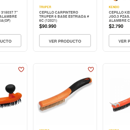
TRUPER
KENDO
 315037 7"
CEPILLO CARPINTERO
CEPILLO KE
 ALAMBRE
TRUPER 6 BASE ESTRIADA #
JGO.3 PZAS
RA(OF)
6C (12021)
ALAMBRE C
$
$
90.990
2.790
DUCTO
VER PRODUCTO
VER 