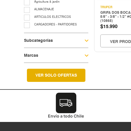
Agricultura & jardin
TRUPER
ALMACENAJE
GRIFA DOS BOCA
5/8" - 3/8" - 1/2" 
ARTICULOS ELECTRICOS
(10865)
CARGADORES - PARTIDORES
$
15.990
CERRAJERIA
Subcategorías
Cocina & menaje
VER PRO
COMPRESORES - EQUIPOS AIRE
Marcas
EQUIP. LUBRIC.-CONTROL FLUIDO
EQUIP.LEVANTE ELEV.Y TRASLACIO
EQUIPAMIENTO TALLER Y
VULCANICACIÓN
VER SOLO OFERTAS
equipos para grasa
Fitting galvanizado
HERRAMIENTAS A COMBUSTION
HERRAMIENTAS CORTE
Herramientas electricas
Envío a todo Chile
HERRAMIENTAS ELECTRICAS
HERRAMIENTAS HIDRAULICAS