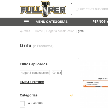
PERNOS 
MENÚ CATEGORÍAS
Atrás
Home
Hogar & construccion
grifa
Grifa
(2 Productos)
Filtros aplicados
Hogar & construccion
Grifa
x
LIMPIAR FILTROS
Categorías
ABRASIVOS