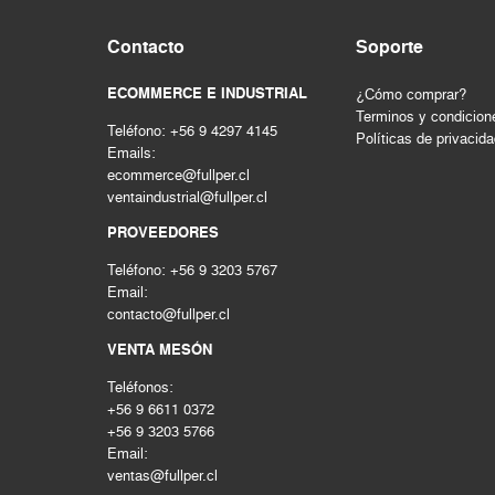
HERRAMIENTAS INALAMBRICAS
Contacto
Soporte
HERRAMIENTAS MANUALES
Herramientas mecanicas
ECOMMERCE E INDUSTRIAL
¿Cómo comprar?
HERRAMIENTAS NEUMATICAS
Terminos y condicion
Teléfono: +56 9 4297 4145
Herramientas pintura
Políticas de privacid
Emails:
Hogar & construccion
ecommerce@fullper.cl
Importado
ventaindustrial@fullper.cl
INSTRUMENTOS DE MEDICIÓN
PROVEEDORES
LIMPIEZA INDUSTRIAL
Teléfono: +56 9 3203 5767
MAQUINAS DE SOLDAR Y CORTE
Email:
MATERIALES PARA JUNTAS
contacto@fullper.cl
MOTORES - GENERADORES
VENTA MESÓN
Nacional
Teléfonos:
PERNOS Y FIJACIONES
+56 9 6611 0372
QUIMICOS - ADHESIVOS
+56 9 3203 5766
Seguridad
Email:
ventas@fullper.cl
SEGURIDAD INDUSTRIAL