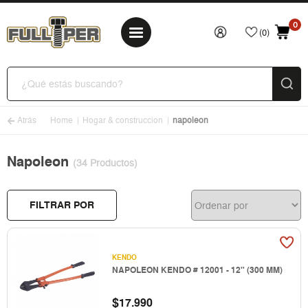
0
(0)
Atrás
Home
Hogar & construccion
napoleon
Napoleon
(34 Productos)
FILTRAR POR
KENDO
NAPOLEON KENDO # 12001 - 12" (300 MM)
$
17.990