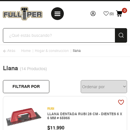
0
(0)
Atrás
Home
Hogar & construccion
llana
Llana
(14 Productos)
FILTRAR POR
RUBI
LLANA DENTADA RUBI 28 CM - DIENTES 6 X
6 MM # 65966
$
11.990