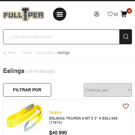
0
(0)
Atrás
Home
Seguridad
eslinga
Eslinga
(18 Productos)
FILTRAR POR
TRUPER
ESLINGA TRUPER 8 MT X 3" # ESLI-308
(17874)
$
40.990