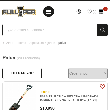
0
(0)
Atrás
Home
Agricultura & jardin
palas
Palas
(29 Productos)
FILTRAR POR
TRUPER
PALA TRUPER CAJUELERA CUADRADA
M/MADERA PUNO "D" # TR-BYC (17194)
$
10.990