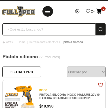
0
(0)
Atrás
Home
Herramientas electricas
pistola silicona
Pistola silicona
(2 Productos)
FILTRAR POR
INGCO
PISTOLA SILICONA INGCO INALAMB.20V S/
BATERIA S/CARGADOR #CGGLI2001
$
19.990