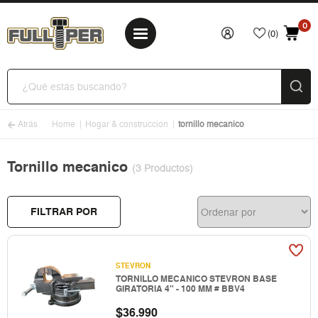
0
(0)
Atrás
Home
Hogar & construccion
tornillo mecanico
Tornillo mecanico
(3 Productos)
FILTRAR POR
STEVRON
TORNILLO MECANICO STEVRON BASE
GIRATORIA 4" - 100 MM # BBV4
$
36.990