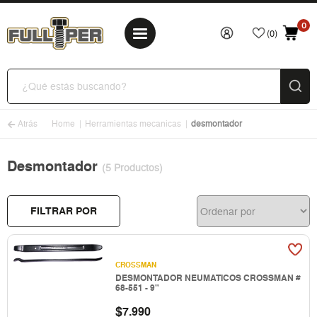
0
(0)
Atrás
Home
Herramientas mecanicas
desmontador
Desmontador
(5 Productos)
FILTRAR POR
CROSSMAN
DESMONTADOR NEUMATICOS CROSSMAN #
68-551 - 9"
$
7.990