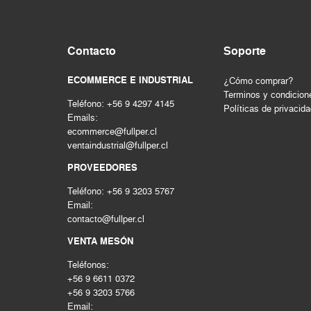
HERRAMIENTAS HIDRAULICAS
HERRAMIENTAS INALAMBRICAS
Contacto
Soporte
HERRAMIENTAS MANUALES
Herramientas mecanicas
ECOMMERCE E INDUSTRIAL
¿Cómo comprar?
HERRAMIENTAS NEUMATICAS
Terminos y condicion
Teléfono: +56 9 4297 4145
Herramientas pintura
Políticas de privacid
Emails:
Hogar & construccion
ecommerce@fullper.cl
Importado
ventaindustrial@fullper.cl
INSTRUMENTOS DE MEDICIÓN
PROVEEDORES
LIMPIEZA INDUSTRIAL
Teléfono: +56 9 3203 5767
MAQUINAS DE SOLDAR Y CORTE
Email:
MATERIALES PARA JUNTAS
contacto@fullper.cl
MOTORES - GENERADORES
VENTA MESÓN
Nacional
Teléfonos:
PERNOS Y FIJACIONES
+56 9 6611 0372
QUIMICOS - ADHESIVOS
+56 9 3203 5766
Seguridad
Email: