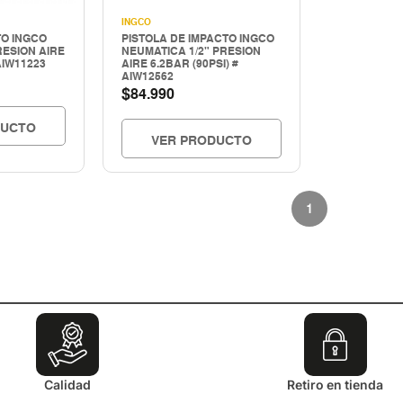
INGCO
TO INGCO
PISTOLA DE IMPACTO INGCO
RESION AIRE
NEUMATICA 1/2" PRESION
AIW11223
AIRE 6.2BAR (90PSI) #
AIW12562
$
84.990
DUCTO
VER PRODUCTO
1
Calidad
Retiro en tienda