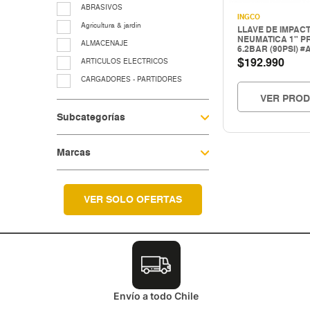
ABRASIVOS
INGCO
Agricultura & jardin
LLAVE DE IMPAC
NEUMATICA 1" P
ALMACENAJE
6.2BAR (90PSI) #
$
192.990
ARTICULOS ELECTRICOS
CARGADORES - PARTIDORES
VER PRO
CERRAJERIA
Subcategorías
Cocina & menaje
COMPRESORES - EQUIPOS AIRE
Marcas
EQUIP. LUBRIC.-CONTROL FLUIDO
EQUIP.LEVANTE ELEV.Y TRASLACIO
EQUIPAMIENTO TALLER Y
VULCANICACIÓN
VER SOLO OFERTAS
equipos para grasa
Fitting galvanizado
HERRAMIENTAS A COMBUSTION
HERRAMIENTAS CORTE
Herramientas electricas
Envío a todo Chile
HERRAMIENTAS ELECTRICAS