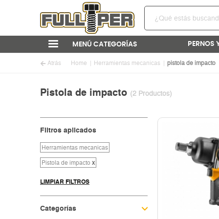
PERNOS 
MENÚ CATEGORÍAS
Atrás
Home
Herramientas mecanicas
pistola de impacto
Pistola de impacto
(2 Productos)
Filtros aplicados
Herramientas mecanicas
Pistola de impacto
x
LIMPIAR FILTROS
Categorías