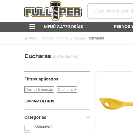
PERNOS 
MENÚ CATEGORÍAS
Atrás
Home
Cocina & menaje
cucharas
Cucharas
(4 Productos)
Filtros aplicados
Cocina & menaje
Cucharas
x
LIMPIAR FILTROS
Categorías
ABRASIVOS