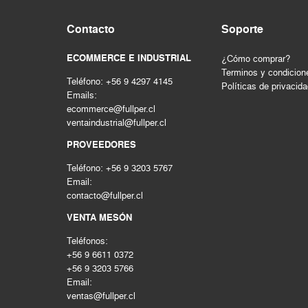
HERRAMIENTAS INALAMBRICAS
Contacto
Soporte
HERRAMIENTAS MANUALES
Herramientas mecanicas
ECOMMERCE E INDUSTRIAL
¿Cómo comprar?
HERRAMIENTAS NEUMATICAS
Terminos y condicion
Teléfono: +56 9 4297 4145
Herramientas pintura
Políticas de privacid
Emails:
Hogar & construccion
ecommerce@fullper.cl
Importado
ventaindustrial@fullper.cl
INSTRUMENTOS DE MEDICIÓN
PROVEEDORES
LIMPIEZA INDUSTRIAL
Teléfono: +56 9 3203 5767
MAQUINAS DE SOLDAR Y CORTE
Email:
MATERIALES PARA JUNTAS
contacto@fullper.cl
MOTORES - GENERADORES
VENTA MESÓN
Nacional
Teléfonos:
PERNOS Y FIJACIONES
+56 9 6611 0372
QUIMICOS - ADHESIVOS
+56 9 3203 5766
Seguridad
Email:
ventas@fullper.cl
SEGURIDAD INDUSTRIAL