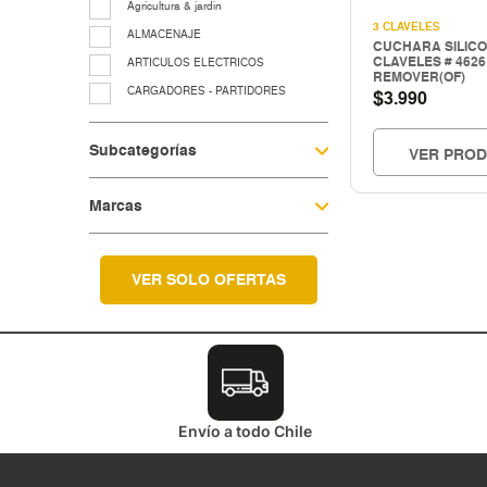
Agricultura & jardin
3 CLAVELES
ALMACENAJE
CUCHARA SILIC
CLAVELES # 4626
ARTICULOS ELECTRICOS
REMOVER(OF)
CARGADORES - PARTIDORES
$
3.990
CERRAJERIA
Subcategorías
Cocina & menaje
VER PRO
COMPRESORES - EQUIPOS AIRE
Marcas
EQUIP. LUBRIC.-CONTROL FLUIDO
EQUIP.LEVANTE ELEV.Y TRASLACIO
EQUIPAMIENTO TALLER Y
VULCANICACIÓN
VER SOLO OFERTAS
equipos para grasa
Fitting galvanizado
HERRAMIENTAS A COMBUSTION
HERRAMIENTAS CORTE
Herramientas electricas
Envío a todo Chile
HERRAMIENTAS ELECTRICAS
HERRAMIENTAS HIDRAULICAS