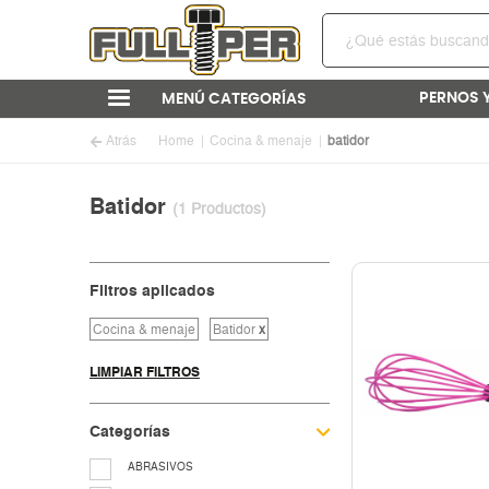
PERNOS 
MENÚ CATEGORÍAS
Atrás
Home
Cocina & menaje
batidor
Batidor
(1 Productos)
Filtros aplicados
Cocina & menaje
Batidor
x
LIMPIAR FILTROS
Categorías
ABRASIVOS