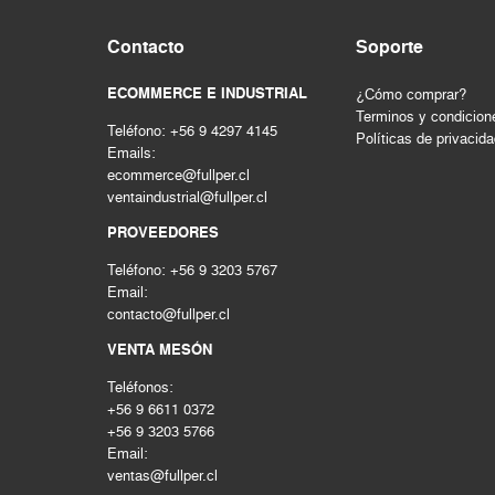
HERRAMIENTAS INALAMBRICAS
Contacto
Soporte
HERRAMIENTAS MANUALES
Herramientas mecanicas
ECOMMERCE E INDUSTRIAL
¿Cómo comprar?
HERRAMIENTAS NEUMATICAS
Terminos y condicion
Teléfono: +56 9 4297 4145
Herramientas pintura
Políticas de privacid
Emails:
Hogar & construccion
ecommerce@fullper.cl
Importado
ventaindustrial@fullper.cl
INSTRUMENTOS DE MEDICIÓN
PROVEEDORES
LIMPIEZA INDUSTRIAL
Teléfono: +56 9 3203 5767
MAQUINAS DE SOLDAR Y CORTE
Email:
MATERIALES PARA JUNTAS
contacto@fullper.cl
MOTORES - GENERADORES
VENTA MESÓN
Nacional
Teléfonos:
PERNOS Y FIJACIONES
+56 9 6611 0372
QUIMICOS - ADHESIVOS
+56 9 3203 5766
Seguridad
Email:
ventas@fullper.cl
SEGURIDAD INDUSTRIAL