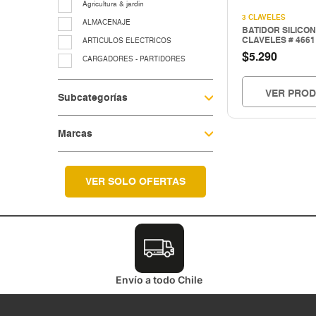
Agricultura & jardin
3 CLAVELES
ALMACENAJE
BATIDOR SILICO
CLAVELES # 4661 
ARTICULOS ELECTRICOS
$
5.290
CARGADORES - PARTIDORES
CERRAJERIA
VER PRO
Subcategorías
Cocina & menaje
COMPRESORES - EQUIPOS AIRE
Marcas
EQUIP. LUBRIC.-CONTROL FLUIDO
EQUIP.LEVANTE ELEV.Y TRASLACIO
EQUIPAMIENTO TALLER Y
VULCANICACIÓN
VER SOLO OFERTAS
equipos para grasa
Fitting galvanizado
HERRAMIENTAS A COMBUSTION
HERRAMIENTAS CORTE
Herramientas electricas
Envío a todo Chile
HERRAMIENTAS ELECTRICAS
HERRAMIENTAS HIDRAULICAS