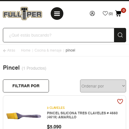
0
(0)
Atrás
Home
Cocina & menaje
pincel
Pincel
(1 Productos)
FILTRAR POR
3 CLAVELES
PINCEL SILICONA TRES CLAVELES # 4660
(4619) AMARILLO
$
5.090