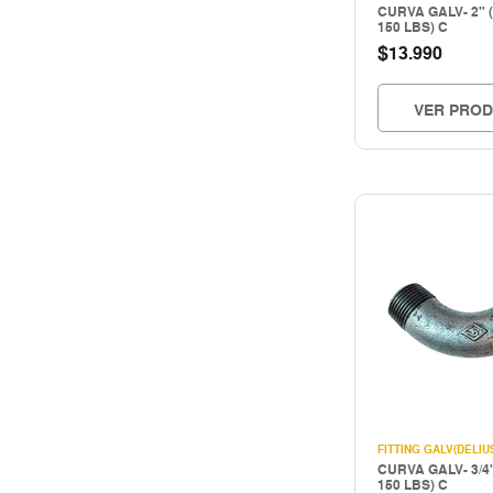
CURVA GALV- 2" (
HERRAMIENTAS INALAMBRICAS
150 LBS) C
HERRAMIENTAS MANUALES
$
13.990
Herramientas mecanicas
HERRAMIENTAS NEUMATICAS
VER PRO
Herramientas pintura
Hogar & construccion
Importado
INSTRUMENTOS DE MEDICIÓN
LIMPIEZA INDUSTRIAL
MAQUINAS DE SOLDAR Y CORTE
MATERIALES PARA JUNTAS
MOTORES - GENERADORES
Nacional
PERNOS Y FIJACIONES
QUIMICOS - ADHESIVOS
Seguridad
FITTING GALV(DELIU
CURVA GALV- 3/4"
SEGURIDAD INDUSTRIAL
150 LBS) C