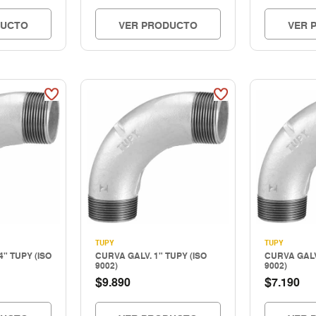
DUCTO
VER PRODUCTO
VER 
TUPY
TUPY
4" TUPY (ISO
CURVA GALV. 1" TUPY (ISO
CURVA GALV.
9002)
9002)
$
$
9.890
7.190