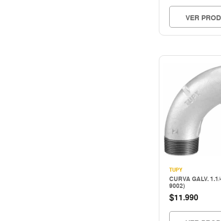
VER PRO
TUPY
CURVA GALV. 1.1/
9002)
$
11.990