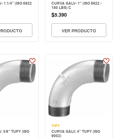
 1.1/4" (ISO 5922
CURVA GALV- 1" (ISO 5922 -
150 LBS) C
$
5.390
PRODUCTO
VER PRODUCTO
TUPY
 3/8" TUPY (ISO
CURVA GALV. 4" TUPY (ISO
9002)