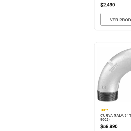
Storage
$
2.490
TUBERIA E INSPECCION
Tuberias e inspección
VER PRO
Uso industrial
TUPY
CURVA GALV. 3" 
9002)
$
58.990