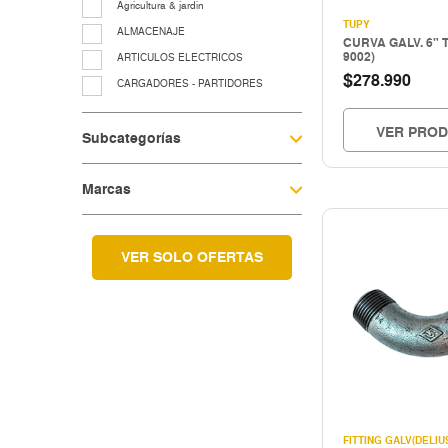
Agricultura & jardin
TUPY
ALMACENAJE
CURVA GALV. 6" 
9002)
ARTICULOS ELECTRICOS
$
278.990
CARGADORES - PARTIDORES
CERRAJERIA
VER PRO
Subcategorías
Cocina & menaje
COMPRESORES - EQUIPOS AIRE
Marcas
EQUIP. LUBRIC.-CONTROL FLUIDO
EQUIP.LEVANTE ELEV.Y TRASLACIO
EQUIPAMIENTO TALLER Y
VULCANICACIÓN
VER SOLO OFERTAS
equipos para grasa
Fitting galvanizado
HERRAMIENTAS A COMBUSTION
HERRAMIENTAS CORTE
Herramientas electricas
HERRAMIENTAS ELECTRICAS
HERRAMIENTAS HIDRAULICAS
FITTING GALV(DELIU