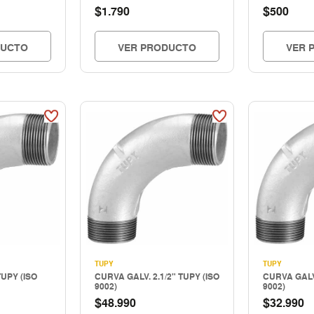
$
$
1.790
500
DUCTO
VER PRODUCTO
VER 
TUPY
TUPY
TUPY (ISO
CURVA GALV. 2.1/2" TUPY (ISO
CURVA GALV.
9002)
9002)
$
$
48.990
32.990