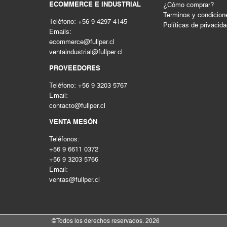
ECOMMERCE E INDUSTRIAL
¿Cómo comprar?
Terminos y condicion
Teléfono: +56 9 4297 4145
Políticas de privacid
Emails:
ecommerce@fullper.cl
ventaindustrial@fullper.cl
PROVEEDORES
Teléfono: +56 9 3203 5767
Email:
contacto@fullper.cl
VENTA MESÓN
Teléfonos:
+56 9 6611 0372
+56 9 3203 5766
Email:
ventas@fullper.cl
©Todos los derechos reservados. 2026