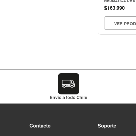
NEUMATICA DE 6"
SEGURIDAD INDUSTRIAL
$
163.990
Storage
TUBERIA E INSPECCION
VER PRO
Tuberias e inspección
Uso industrial
Envío a todo Chile
Contacto
Soporte