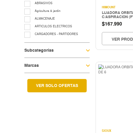
ABRASIVOS
HIMOUNT
Agricultura & jardin
LIJADORA ORBITA
C/ASPIRACION (P
ALMACENAJE
$
167.990
ARTICULOS ELECTRICOS
CARGADORES - PARTIDORES
VER PRO
CERRAJERIA
Subcategorías
Cocina & menaje
COMPRESORES - EQUIPOS AIRE
Marcas
EQUIP. LUBRIC.-CONTROL FLUIDO
EQUIP.LEVANTE ELEV.Y TRASLACIO
EQUIPAMIENTO TALLER Y
VULCANICACIÓN
VER SOLO OFERTAS
equipos para grasa
Fitting galvanizado
HERRAMIENTAS A COMBUSTION
HERRAMIENTAS CORTE
Herramientas electricas
HERRAMIENTAS ELECTRICAS
SIOUX