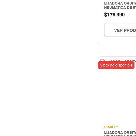
LIJADORA ORBIT
HERRAMIENTAS HIDRAULICAS
NEUMATICA DE 6"
$
HERRAMIENTAS INALAMBRICAS
176.990
HERRAMIENTAS MANUALES
Herramientas mecanicas
VER PRO
HERRAMIENTAS NEUMATICAS
Herramientas pintura
Hogar & construccion
Importado
Stock no disponible
INSTRUMENTOS DE MEDICIÓN
LIMPIEZA INDUSTRIAL
MAQUINAS DE SOLDAR Y CORTE
MATERIALES PARA JUNTAS
MOTORES - GENERADORES
Nacional
PERNOS Y FIJACIONES
QUIMICOS - ADHESIVOS
STANLEY
Seguridad
LIJADORA ORBIT