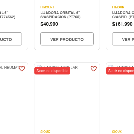
HIMOUNT
HIMOUNT
L 6"
LIJADORA ORBITAL 6"
LIJADORA O
T774562)
S/ASPIRACION (PT765)
C/ASPIR. (P
$
$
40.990
161.990
DUCTO
VER PRODUCTO
VER 
Stock no disponible
Stock no dispon
SIOUX
SIOUX