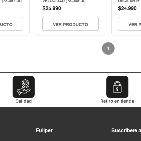
 (78-047LA)
VELOCIDAD (78-048LA)
OSCILANTE 
$
$
25.990
24.990
DUCTO
VER PRODUCTO
VER 
1
Calidad
Retiro en tienda
Fullper
Suscríbete 