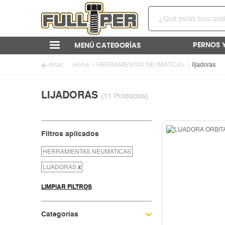
PERNOS 
MENÚ CATEGORÍAS
Atrás
Home
HERRAMIENTAS NEUMATICAS
lijadoras
LIJADORAS
(11 Productos)
Filtros aplicados
HERRAMIENTAS NEUMATICAS
LIJADORAS
x
LIMPIAR FILTROS
Categorías