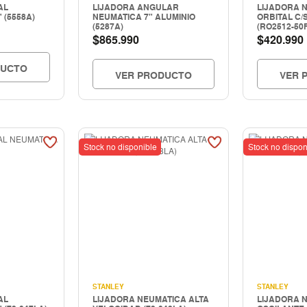
AL
LIJADORA ANGULAR
LIJADORA 
 (5558A)
NEUMATICA 7" ALUMINIO
ORBITAL C/
(5287A)
(RO2512-50
$
$
865.990
420.990
DUCTO
VER PRODUCTO
VER 
Stock no disponible
Stock no dispon
STANLEY
STANLEY
AL
LIJADORA NEUMATICA ALTA
LIJADORA 