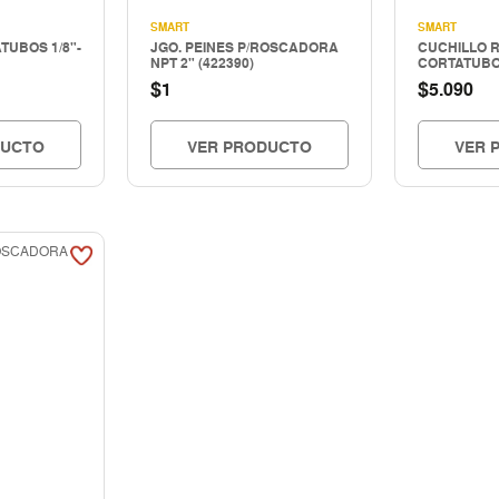
SMART
SMART
TUBOS 1/8"-
JGO. PEINES P/ROSCADORA
CUCHILLO R
NPT 2" (422390)
CORTATUBO 
$
$
1
5.090
DUCTO
VER PRODUCTO
VER 