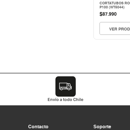
CORTATUBOS R
HERRAMIENTAS INALAMBRICAS
P100 (WT5044)
HERRAMIENTAS MANUALES
$
87.990
Herramientas mecanicas
HERRAMIENTAS NEUMATICAS
VER PRO
Herramientas pintura
Hogar & construccion
Importado
INSTRUMENTOS DE MEDICIÓN
LIMPIEZA INDUSTRIAL
MAQUINAS DE SOLDAR Y CORTE
MATERIALES PARA JUNTAS
MOTORES - GENERADORES
Nacional
Envío a todo Chile
PERNOS Y FIJACIONES
QUIMICOS - ADHESIVOS
Seguridad
SEGURIDAD INDUSTRIAL
Contacto
Soporte