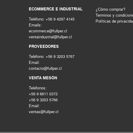
Storage
ECOMMERCE E INDUSTRIAL
¿Cómo comprar?
TUBERIA E INSPECCION
Terminos y condicion
Tuberias e inspección
Teléfono: +56 9 4297 4145
Políticas de privacid
Emails:
Uso industrial
ecommerce@fullper.cl
ventaindustrial@fullper.cl
PROVEEDORES
Teléfono: +56 9 3203 5767
Email:
contacto@fullper.cl
VENTA MESÓN
Teléfonos:
+56 9 6611 0372
+56 9 3203 5766
Email:
ventas@fullper.cl