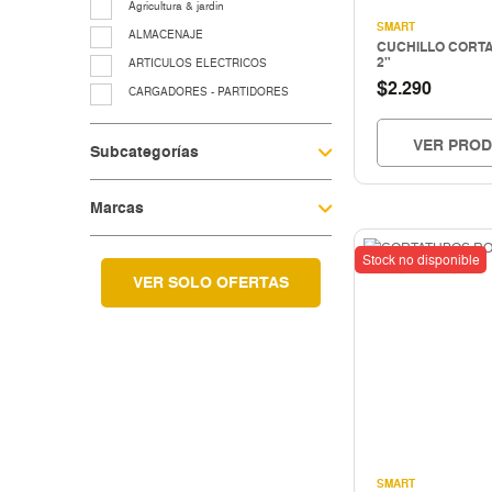
Agricultura & jardin
SMART
ALMACENAJE
CUCHILLO CORTA
2"
ARTICULOS ELECTRICOS
$
2.290
CARGADORES - PARTIDORES
CERRAJERIA
VER PRO
Subcategorías
Cocina & menaje
COMPRESORES - EQUIPOS AIRE
Marcas
EQUIP. LUBRIC.-CONTROL FLUIDO
EQUIP.LEVANTE ELEV.Y TRASLACIO
Stock no disponible
EQUIPAMIENTO TALLER Y
VULCANICACIÓN
VER SOLO OFERTAS
equipos para grasa
Fitting galvanizado
HERRAMIENTAS A COMBUSTION
HERRAMIENTAS CORTE
Herramientas electricas
HERRAMIENTAS ELECTRICAS
HERRAMIENTAS HIDRAULICAS
SMART