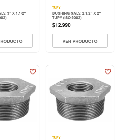
TUPY
V. 3" X 1.1/2"
BUSHING GALV. 2.1/2" X 2"
002)
TUPY (ISO 9002)
$
12.990
PRODUCTO
VER PRODUCTO
TUPY