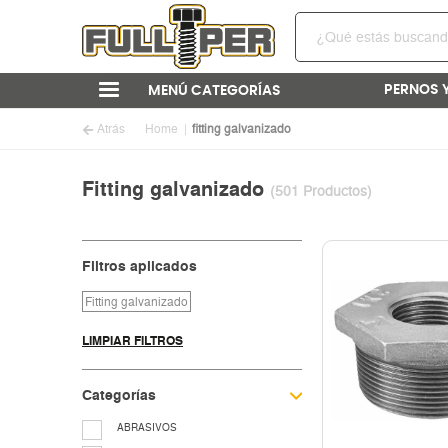
PERNOS 
MENÚ CATEGORÍAS
Atrás
Home
fitting galvanizado
Fitting galvanizado
(501 Productos)
Filtros aplicados
Fitting galvanizado
LIMPIAR FILTROS
Categorías
ABRASIVOS