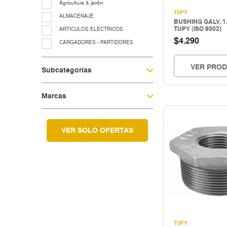
Agricultura & jardin
TUPY
ALMACENAJE
BUSHING GALV. 1.1
TUPY (ISO 9002)
ARTICULOS ELECTRICOS
$
4.290
CARGADORES - PARTIDORES
CERRAJERIA
VER PRO
Subcategorías
Cocina & menaje
COMPRESORES - EQUIPOS AIRE
Marcas
EQUIP. LUBRIC.-CONTROL FLUIDO
EQUIP.LEVANTE ELEV.Y TRASLACIO
EQUIPAMIENTO TALLER Y
VULCANICACIÓN
VER SOLO OFERTAS
equipos para grasa
Fitting galvanizado
HERRAMIENTAS A COMBUSTION
HERRAMIENTAS CORTE
Herramientas electricas
HERRAMIENTAS ELECTRICAS
HERRAMIENTAS HIDRAULICAS
TUPY