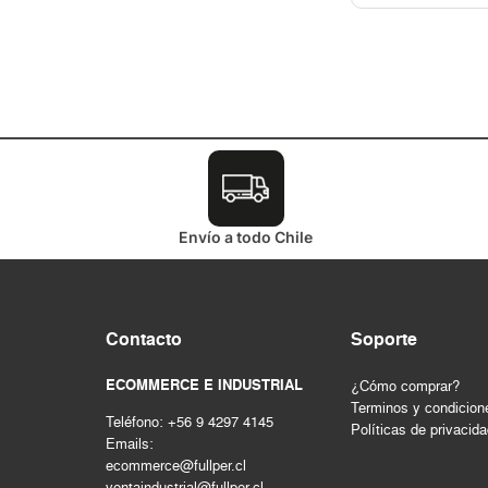
Envío a todo Chile
Contacto
Soporte
ECOMMERCE E INDUSTRIAL
¿Cómo comprar?
Terminos y condicion
Teléfono: +56 9 4297 4145
Políticas de privacid
Emails:
ecommerce@fullper.cl
ventaindustrial@fullper.cl