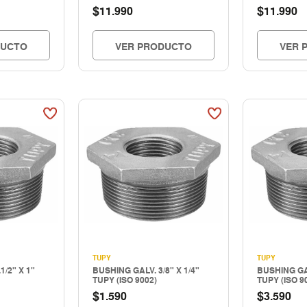
$
$
11.990
11.990
DUCTO
VER PRODUCTO
VER 
TUPY
TUPY
1/2" X 1"
BUSHING GALV. 3/8" X 1/4"
BUSHING GAL
TUPY (ISO 9002)
TUPY (ISO 9
$
$
1.590
3.590