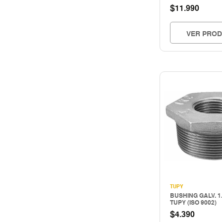
Storage
$
11.990
TUBERIA E INSPECCION
Tuberias e inspección
VER PRO
Uso industrial
TUPY
BUSHING GALV. 1.
TUPY (ISO 9002)
$
4.390