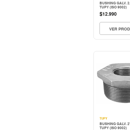
BUSHING GALV. 2.1
HERRAMIENTAS INALAMBRICAS
TUPY (ISO 9002)
HERRAMIENTAS MANUALES
$
12.990
Herramientas mecanicas
HERRAMIENTAS NEUMATICAS
VER PRO
Herramientas pintura
Hogar & construccion
Importado
INSTRUMENTOS DE MEDICIÓN
LIMPIEZA INDUSTRIAL
MAQUINAS DE SOLDAR Y CORTE
MATERIALES PARA JUNTAS
MOTORES - GENERADORES
Nacional
PERNOS Y FIJACIONES
QUIMICOS - ADHESIVOS
Seguridad
TUPY
BUSHING GALV. 2"
SEGURIDAD INDUSTRIAL
TUPY (ISO 9002)