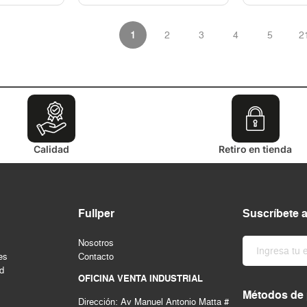
1
2
3
4
5
2
Calidad
Retiro en tienda
Fullper
Suscríbete 
Nosotros
es
Contacto
ad
OFICINA VENTA INDUSTRIAL
Métodos de
Dirección: Av Manuel Antonio Matta #