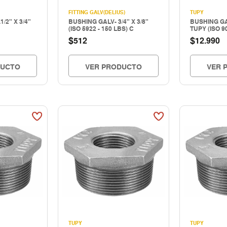
FITTING GALV(DELIUS)
TUPY
/2" X 3/4"
BUSHING GALV- 3/4" X 3/8"
BUSHING GAL
(ISO 5922 - 150 LBS) C
TUPY (ISO 9
$
$
512
12.990
DUCTO
VER PRODUCTO
VER 
TUPY
TUPY