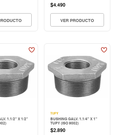
$
4.490
PRODUCTO
VER PRODUCTO
TUPY
V. 1.1/2" X 1/2"
BUSHING GALV. 1.1/4" X 1"
002)
TUPY (ISO 9002)
$
2.890