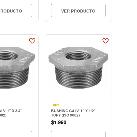
PRODUCTO
VER PRODUCTO
TUPY
V. 1" X 3/4"
BUSHING GALV. 1" X 1/2"
002)
TUPY (ISO 9002)
$
1.990