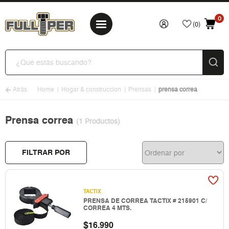
0
(0)
Atrás
Home
Hogar & construccion
Prensas
prensa correa
Prensa correa
(1 Productos)
FILTRAR POR
TACTIX
PRENSA DE CORREA TACTIX # 215901 C/
CORREA 4 MTS.
$
16.990