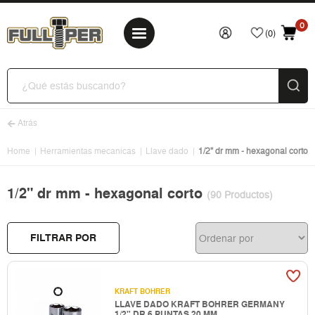
0
(0)
Atrás
Home
Herramientas mecanicas
Llave dado
1/2" dr mm - hexagonal corto
1/2" dr mm - hexagonal corto
(90 Productos)
FILTRAR POR
KRAFT BOHRER
LLAVE DADO KRAFT BOHRER GERMANY
1/2" DR 6 PUNTAS 20 MM