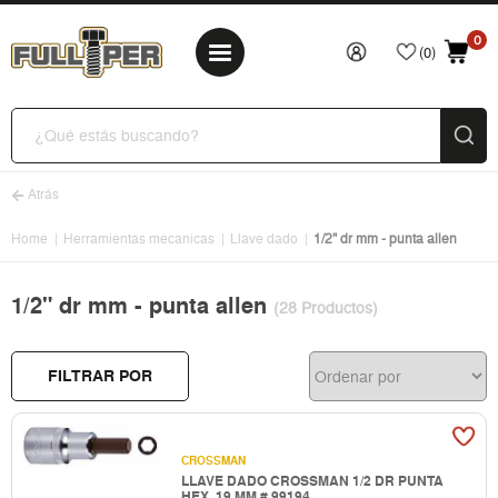
0
(0)
Atrás
Home
Herramientas mecanicas
Llave dado
1/2" dr mm - punta allen
1/2" dr mm - punta allen
(28 Productos)
FILTRAR POR
CROSSMAN
LLAVE DADO CROSSMAN 1/2 DR PUNTA
HEX. 19 MM # 99194