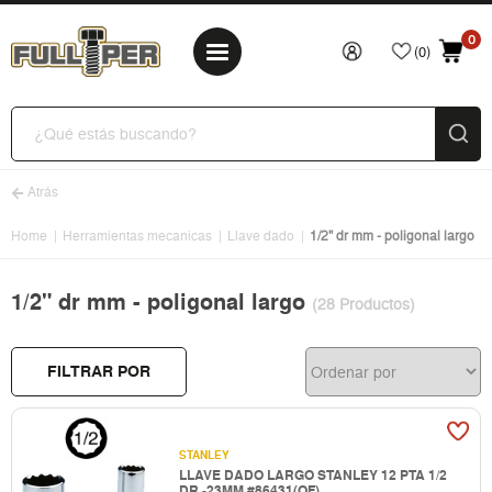
0
(0)
Atrás
Home
Herramientas mecanicas
Llave dado
1/2" dr mm - poligonal largo
1/2" dr mm - poligonal largo
(28 Productos)
FILTRAR POR
STANLEY
LLAVE DADO LARGO STANLEY 12 PTA 1/2
DR -23MM #86431(OF)