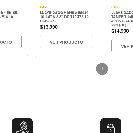
HANS
HANS
S # 5610E
LLAVE DADO HANS # 56024-
LLAVE DAD
- E18 10
10 1/4" & 3/8" DR T10-T55 10
TAMPER 1/4
PCS (OF)
4PCS C/ADA
PZS (OF)
$
13.990
$
14.990
DUCTO
VER PRODUCTO
VER 
1