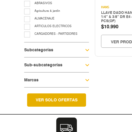
ABRASIVOS
HANS
Agricultura & jardin
LLAVE DADO HAN
1/4" & 3/8" DR E4 
ALMACENAJE
PCS(OF)
$
10.990
ARTICULOS ELECTRICOS
CARGADORES - PARTIDORES
VER PRO
CERRAJERIA
Subcategorías
Cocina & menaje
COMPRESORES - EQUIPOS AIRE
Sub-subcategorías
EQUIP. LUBRIC.-CONTROL FLUIDO
EQUIP.LEVANTE ELEV.Y TRASLACIO
Marcas
EQUIPAMIENTO TALLER Y
VULCANICACIÓN
equipos para grasa
Fitting galvanizado
VER SOLO OFERTAS
HERRAMIENTAS A COMBUSTION
HERRAMIENTAS CORTE
Herramientas electricas
HERRAMIENTAS ELECTRICAS