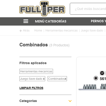
PERNOS 
MENÚ CATEGORÍAS
Atrás
Home
Herramientas mecanicas
Juego llave dado
Combinados
(3 Productos)
Filtros aplicados
Herramientas mecanicas
Juego llave dado
x
Combinados
x
LIMPIAR FILTROS
Categorías