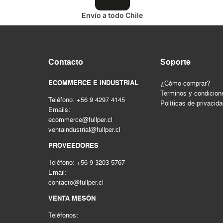
HERRAMIENTAS HIDRAULICAS
Envío a todo Chile
HERRAMIENTAS INALAMBRICAS
HERRAMIENTAS MANUALES
Herramientas mecanicas
Contacto
Soporte
HERRAMIENTAS NEUMATICAS
Herramientas pintura
ECOMMERCE E INDUSTRIAL
¿Cómo comprar?
Hogar & construccion
Terminos y condicion
Teléfono: +56 9 4297 4145
Importado
Políticas de privacid
Emails:
INSTRUMENTOS DE MEDICIÓN
ecommerce@fullper.cl
LIMPIEZA INDUSTRIAL
ventaindustrial@fullper.cl
MAQUINAS DE SOLDAR Y CORTE
PROVEEDORES
MATERIALES PARA JUNTAS
Teléfono: +56 9 3203 5767
MOTORES - GENERADORES
Email:
Nacional
contacto@fullper.cl
PERNOS Y FIJACIONES
VENTA MESÓN
QUIMICOS - ADHESIVOS
Teléfonos:
Seguridad