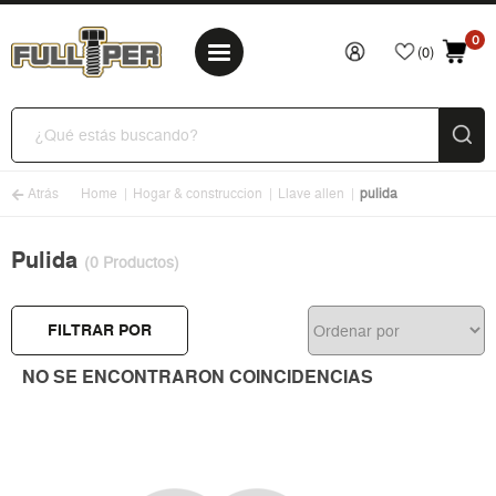
0
(0)
Atrás
Home
Hogar & construccion
Llave allen
pulida
Pulida
(0 Productos)
FILTRAR POR
NO SE ENCONTRARON COINCIDENCIAS