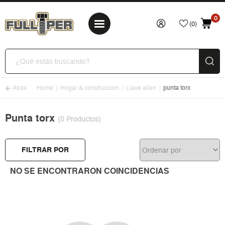
0
(0)
Atrás
Home
Hogar & construccion
Llave allen
punta torx
Punta torx
(0 Productos)
FILTRAR POR
NO SE ENCONTRARON COINCIDENCIAS