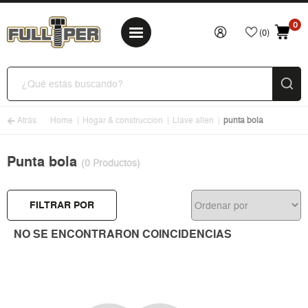
0
(0)
Atrás
Home
Hogar & construccion
Llave allen
punta bola
Punta bola
(0 Productos)
FILTRAR POR
NO SE ENCONTRARON COINCIDENCIAS