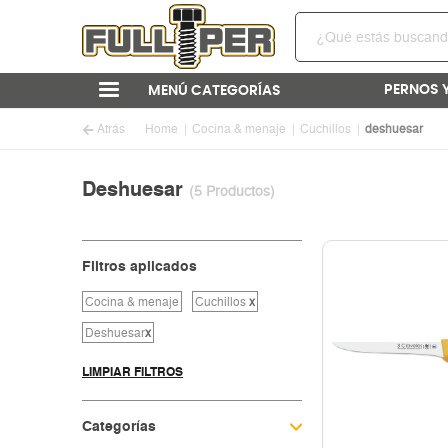
PERNOS 
MENÚ CATEGORÍAS
Atrás
Home
Cocina & menaje
Cuchillos
deshuesar
Deshuesar
(5 Productos)
Filtros aplicados
Cocina & menaje
Cuchillos
x
Deshuesar
x
LIMPIAR FILTROS
Categorías