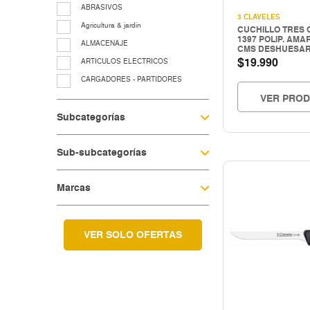
ABRASIVOS
3 CLAVELES
Agricultura & jardin
CUCHILLO TRES 
1397 POLIP. AMA
ALMACENAJE
CMS DESHUESA
$
19.990
ARTICULOS ELECTRICOS
CARGADORES - PARTIDORES
VER PRO
CERRAJERIA
Subcategorías
Cocina & menaje
COMPRESORES - EQUIPOS AIRE
Sub-subcategorías
EQUIP. LUBRIC.-CONTROL FLUIDO
EQUIP.LEVANTE ELEV.Y TRASLACIO
Marcas
EQUIPAMIENTO TALLER Y
VULCANICACIÓN
equipos para grasa
Fitting galvanizado
VER SOLO OFERTAS
HERRAMIENTAS A COMBUSTION
HERRAMIENTAS CORTE
Herramientas electricas
HERRAMIENTAS ELECTRICAS