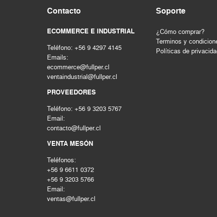
SEGURIDAD INDUSTRIAL
Contacto
Soporte
Storage
ECOMMERCE E INDUSTRIAL
¿Cómo comprar?
TUBERIA E INSPECCION
Terminos y condicion
Tuberias e inspección
Teléfono: +56 9 4297 4145
Políticas de privacid
Emails:
Uso industrial
ecommerce@fullper.cl
ventaindustrial@fullper.cl
PROVEEDORES
Teléfono: +56 9 3203 5767
Email:
contacto@fullper.cl
VENTA MESÓN
Teléfonos:
+56 9 6611 0372
+56 9 3203 5766
Email:
ventas@fullper.cl