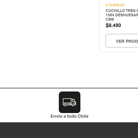
3 CLAVELES
HERRAMIENTAS HIDRAULICAS
CUCHILLO TRES 
HERRAMIENTAS INALAMBRICAS
1354 DESHUESAR
CMS
HERRAMIENTAS MANUALES
$
8.490
Herramientas mecanicas
HERRAMIENTAS NEUMATICAS
VER PRO
Herramientas pintura
Hogar & construccion
Importado
INSTRUMENTOS DE MEDICIÓN
LIMPIEZA INDUSTRIAL
MAQUINAS DE SOLDAR Y CORTE
MATERIALES PARA JUNTAS
MOTORES - GENERADORES
Nacional
Envío a todo Chile
PERNOS Y FIJACIONES
QUIMICOS - ADHESIVOS
Seguridad