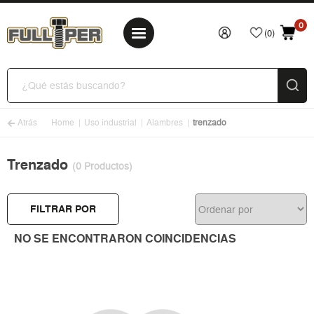
0
(0)
Atrás
Home
Uso industrial
Alambres
trenzado
Trenzado
(0 Productos)
FILTRAR POR
NO SE ENCONTRARON COINCIDENCIAS