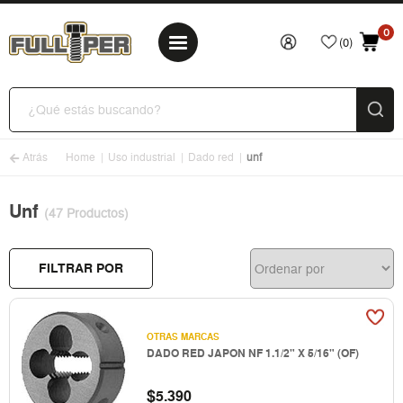
0
(0)
Atrás
Home
Uso industrial
Dado red
unf
Unf
(47 Productos)
FILTRAR POR
OTRAS MARCAS
DADO RED JAPON NF 1.1/2" X 5/16" (OF)
$
5.390