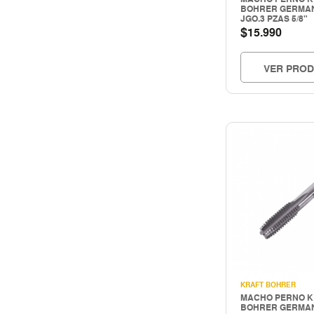
BOHRER GERMAN
SEGURIDAD INDUSTRIAL
JGO.3 PZAS 5/8"
Storage
$
15.990
TUBERIA E INSPECCION
Tuberias e inspección
VER PRO
Uso industrial
KRAFT BOHRER
MACHO PERNO K
BOHRER GERMAN