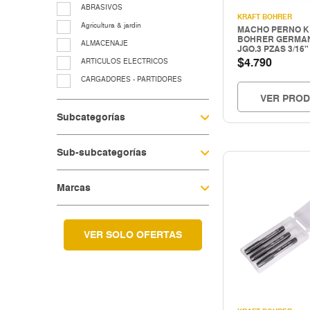
ABRASIVOS
KRAFT BOHRER
Agricultura & jardin
MACHO PERNO K
BOHRER GERMAN
ALMACENAJE
JGO.3 PZAS 3/16"
$
4.790
ARTICULOS ELECTRICOS
CARGADORES - PARTIDORES
VER PRO
CERRAJERIA
Subcategorías
Cocina & menaje
COMPRESORES - EQUIPOS AIRE
Sub-subcategorías
EQUIP. LUBRIC.-CONTROL FLUIDO
EQUIP.LEVANTE ELEV.Y TRASLACIO
Marcas
EQUIPAMIENTO TALLER Y
VULCANICACIÓN
equipos para grasa
Fitting galvanizado
VER SOLO OFERTAS
HERRAMIENTAS A COMBUSTION
HERRAMIENTAS CORTE
Herramientas electricas
HERRAMIENTAS ELECTRICAS