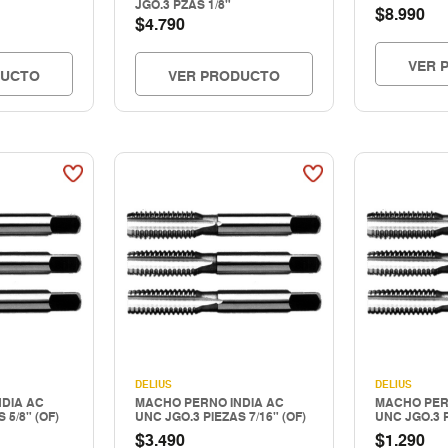
JGO.3 PZAS 1/8"
$
8.990
$
4.790
VER 
DUCTO
VER PRODUCTO
DELIUS
DELIUS
DIA AC
MACHO PERNO INDIA AC
MACHO PER
 5/8" (OF)
UNC JGO.3 PIEZAS 7/16" (OF)
UNC JGO.3 P
$
$
3.490
1.290