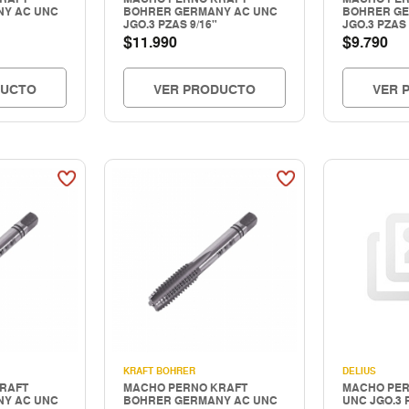
Y AC UNC
BOHRER GERMANY AC UNC
BOHRER GE
JGO.3 PZAS 9/16"
JGO.3 PZAS 
$
$
11.990
9.790
DUCTO
VER PRODUCTO
VER 
KRAFT BOHRER
DELIUS
RAFT
MACHO PERNO KRAFT
MACHO PER
Y AC UNC
BOHRER GERMANY AC UNC
UNC JGO.3 P