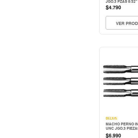
JGO.3 PZAS 5/32"
$
4.790
VER PRO
DELIUS
MACHO PERNO IN
UNC JGO.3 PIEZAS
$
6.990