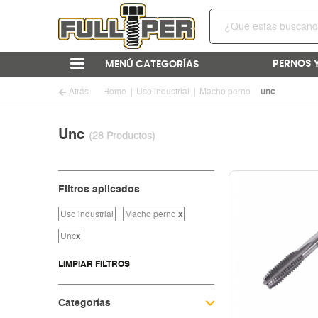
PERNOS 
MENÚ CATEGORÍAS
Atrás
Home
Uso industrial
Macho perno
unc
Unc
(28 Productos)
Filtros aplicados
Uso industrial
Macho perno
x
Unc
x
LIMPIAR FILTROS
Categorías