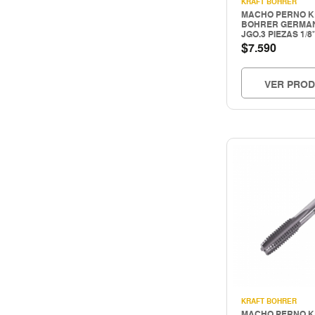
KRAFT BOHRER
HERRAMIENTAS HIDRAULICAS
MACHO PERNO K
BOHRER GERMAN
HERRAMIENTAS INALAMBRICAS
JGO.3 PIEZAS 1/8
$
7.590
HERRAMIENTAS MANUALES
Herramientas mecanicas
VER PRO
HERRAMIENTAS NEUMATICAS
Herramientas pintura
Hogar & construccion
Importado
INSTRUMENTOS DE MEDICIÓN
LIMPIEZA INDUSTRIAL
MAQUINAS DE SOLDAR Y CORTE
MATERIALES PARA JUNTAS
MOTORES - GENERADORES
Nacional
PERNOS Y FIJACIONES
QUIMICOS - ADHESIVOS
KRAFT BOHRER
Seguridad
MACHO PERNO K