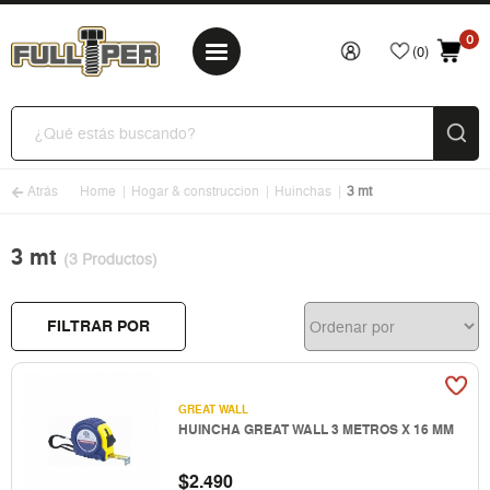
0
(0)
Atrás
Home
Hogar & construccion
Huinchas
3 mt
3 mt
(3 Productos)
FILTRAR POR
GREAT WALL
HUINCHA GREAT WALL 3 METROS X 16 MM
$
2.490