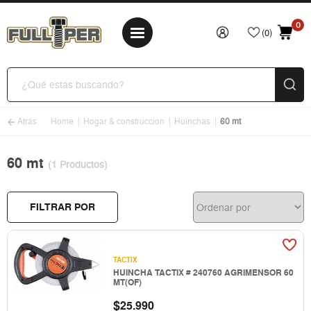
0
(0)
Atrás
Home
Hogar & construccion
Huinchas
60 mt
60 mt
(1 Productos)
FILTRAR POR
TACTIX
HUINCHA TACTIX # 240760 AGRIMENSOR 60
MT(OF)
$
25.990