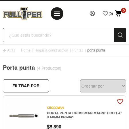
0
(0)
Atrás
Home
Hogar & construccion
Puntas
porta punta
Porta punta
(4 Productos)
FILTRAR POR
CROSSMAN
PORTA PUNTA CROSSMAN MAGNETICO 1/4"
X 60MM #48-941
$
5.890