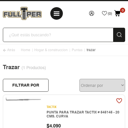
0
(0)
Atrás
Home
Hogar & construccion
Puntas
trazar
Trazar
(1 Productos)
FILTRAR POR
TACTIX
PUNTA PARA TRAZAR TACTIX # 545145 - 20
CMS. CURVA
$
4.090