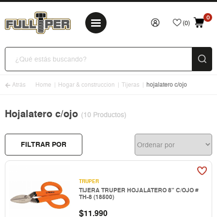
0
(0)
Atrás
Home
Hogar & construccion
Tijeras
hojalatero c/ojo
Hojalatero c/ojo
(10 Productos)
FILTRAR POR
TRUPER
TIJERA TRUPER HOJALATERO 8" C/OJO #
TH-8 (18500)
$
11.990