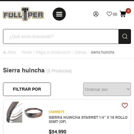
0
(0)
Atrás
Home
Hogar & construccion
Sierras
sierra huincha
Sierra huincha
(2 Productos)
FILTRAR POR
STARRETT
SIERRA HUINCHA STARRET 1/4" X 18 ROLLO
30MT (OF)
$
54.990