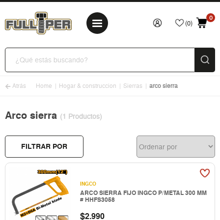
0
(0)
Atrás
Home
Hogar & construccion
Sierras
arco sierra
Arco sierra
(1 Productos)
FILTRAR POR
INGCO
ARCO SIERRA FIJO INGCO P/METAL 300 MM
# HHFS3058
$
2.990