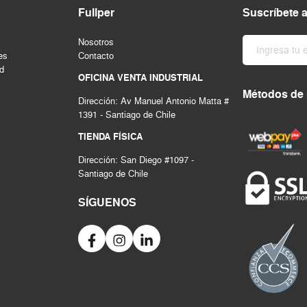
Fullper
Suscríbete 
Nosotros
es
Contacto
ad
OFICINA VENTA INDUSTRIAL
Métodos de
Dirección: Av Manuel Antonio Matta #
1391 - Santiago de Chile
TIENDA FÍSICA
Dirección: San Diego #1097 -
Santiago de Chile
SÍGUENOS