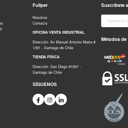
Fullper
Suscríbete 
Nosotros
es
Contacto
ad
OFICINA VENTA INDUSTRIAL
Métodos de
Dirección: Av Manuel Antonio Matta #
1391 - Santiago de Chile
TIENDA FÍSICA
Dirección: San Diego #1097 -
Santiago de Chile
SÍGUENOS