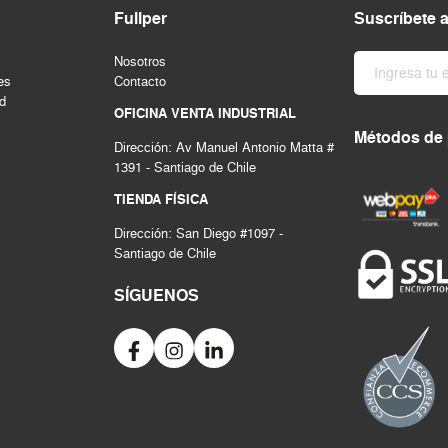
Fullper
Suscríbete 
Nosotros
es
Contacto
ad
OFICINA VENTA INDUSTRIAL
Métodos de
Dirección: Av Manuel Antonio Matta #
1391 - Santiago de Chile
TIENDA FÍSICA
Dirección: San Diego #1097 -
Santiago de Chile
SÍGUENOS