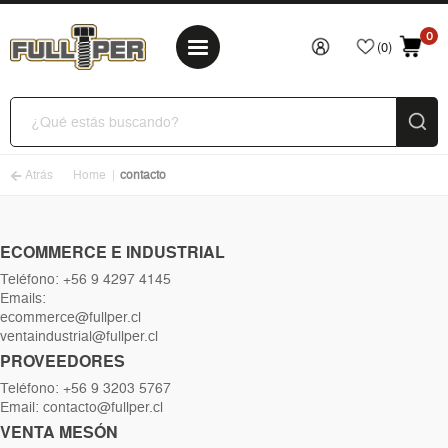
0
(0)
Atrás
Home
contacto
ECOMMERCE E INDUSTRIAL
Teléfono: +56 9 4297 4145
Emails:
ecommerce@fullper.cl
ventaindustrial@fullper.cl
PROVEEDORES
Teléfono: +56 9 3203 5767
Email: contacto@fullper.cl
VENTA MESÓN